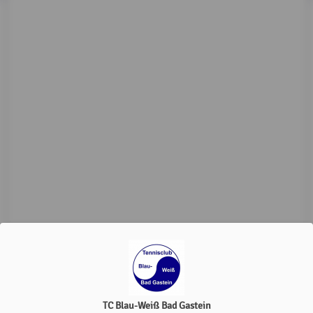
TC Blau-Weiß Bad Gastein