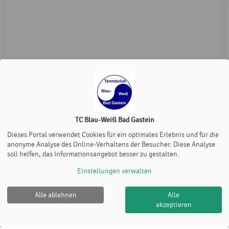
TC Blau-Weiß Bad Gastein
Dieses Portal verwendet Cookies für ein optimales Erlebnis und für die
anonyme Analyse des Online-Verhaltens der Besucher. Diese Analyse
soll helfen, das Informationsangebot besser zu gestalten.
Einstellungen verwalten
Alle ablehnen
Alle
akzeptieren