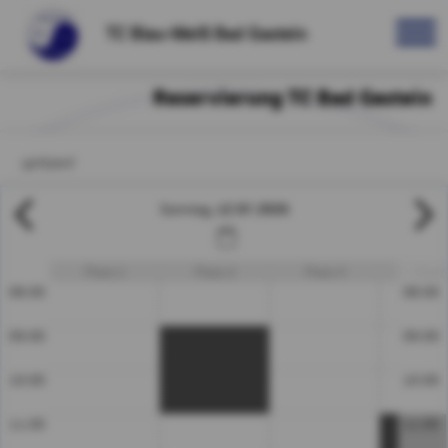
TC Blau-Weiß Bad Gastein
Reservierung TC Bad Gastein
 spritzen!
12.07.2026
Sonntag
Platz 1
Platz 2
Platz 3
Platz
08:00
08:00
09:00
09:00
10:00
10:00
11:00
11:00