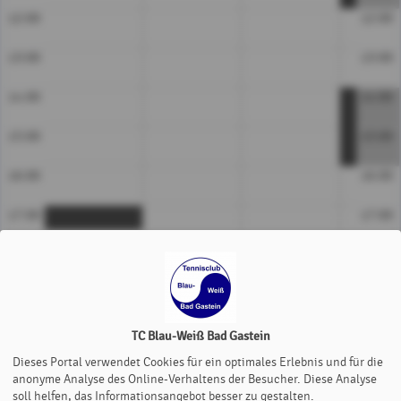
12:00
12:00
13:00
13:00
14:00
14:00
15:00
15:00
16:00
16:00
17:00
17:00
18:00
18:00
19:00
19:00
Platz 1
Platz 2
Platz 3
Platz
TC Blau-Weiß Bad Gastein
Dieses Portal verwendet Cookies für ein optimales Erlebnis und für die
anonyme Analyse des Online-Verhaltens der Besucher. Diese Analyse
soll helfen, das Informationsangebot besser zu gestalten.